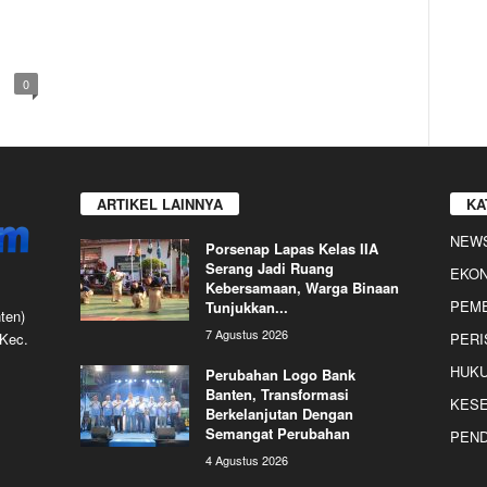
0
ARTIKEL LAINNYA
KA
NEW
Porsenap Lapas Kelas IIA
Serang Jadi Ruang
EKO
Kebersamaan, Warga Binaan
PEME
Tunjukkan...
ten)
7 Agustus 2026
 Kec.
PERI
HUKU
Perubahan Logo Bank
Banten, Transformasi
KES
Berkelanjutan Dengan
Semangat Perubahan
PEND
4 Agustus 2026