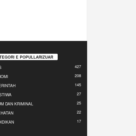
TEGORI E POPULLARIZUAR
427
S
208
NOMI
145
RINTAH
27
STIWA
25
M DAN KRIMINAL
22
EHATAN
17
IDIKAN