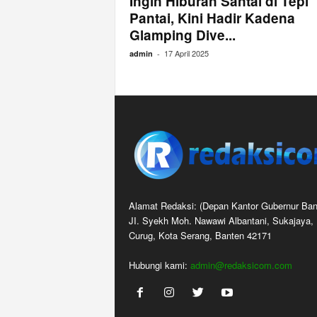
Ingin Hiburan Santai di Tepi
Pantai, Kini Hadir Kadena
Glamping Dive...
17 April 2025
admin
-
Alamat Redaksi: (Depan Kantor Gubernur Ban
JI. Syekh Moh. Nawawi Albantani, Sukajaya,
Curug, Kota Serang, Banten 42171
Hubungi kami:
admin@redaksicom.com