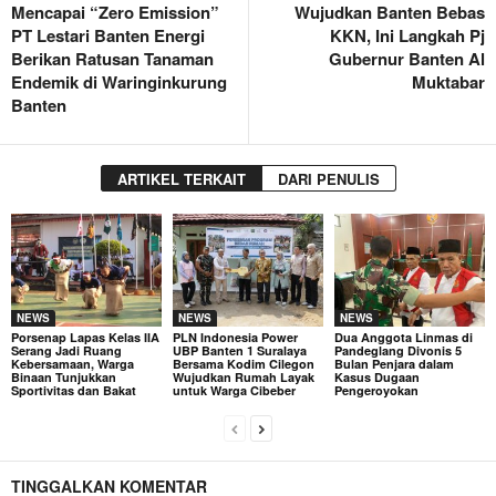
Mencapai “Zero Emission”
Wujudkan Banten Bebas
PT Lestari Banten Energi
KKN, Ini Langkah Pj
Berikan Ratusan Tanaman
Gubernur Banten Al
Endemik di Waringinkurung
Muktabar
Banten
ARTIKEL TERKAIT
DARI PENULIS
NEWS
NEWS
NEWS
Porsenap Lapas Kelas IIA
PLN Indonesia Power
Dua Anggota Linmas di
Serang Jadi Ruang
UBP Banten 1 Suralaya
Pandeglang Divonis 5
Kebersamaan, Warga
Bersama Kodim Cilegon
Bulan Penjara dalam
Binaan Tunjukkan
Wujudkan Rumah Layak
Kasus Dugaan
Sportivitas dan Bakat
untuk Warga Cibeber
Pengeroyokan
TINGGALKAN KOMENTAR