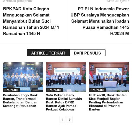
Artikulli paraprak
Artikulli tjetër
BPKPAD Kota Cilegon
PT PLN Indonesia Power
Mengucapkan Selamat
UBP Suralaya Mengucapkan
Menyambut Bulan Suci
Selamat Menunaikan Ibadah
Ramadhan Tahun 2024 M/ 1
Puasa Ramadhan 1445
Ramadhan 1445 H
H/2024 M
ARTIKEL TERKAIT
DARI PENULIS
EKONOMI
EKONOMI
EKONOMI
Perubahan Logo Bank
Satu Dekade Bank
HUT ke-10, Bank Banten
Banten, Transformasi
Banten Dinilai Semakin
Siap Menjadi Bagian
Berkelanjutan Dengan
Kuat, Ketua DPRD
Penting Pertumbuhan
Semangat Perubahan
Banten Ajak Pemda
Ekonomi di Provinsi
Perkuat Kolaborasi
Banten