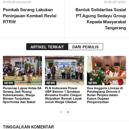
Artikulli paraprak
Artikulli tjetër
Pemkab Serang Lakukan
Bentuk Solidaritas Sosial
Peninjauan Kembali Revisi
PT.Agung Sedayu Group
RTRW
Kepada Masyarakat
Tangerang
ARTIKEL TERKAIT
DARI PENULIS
NEWS
NEWS
NEWS
Porsenap Lapas Kelas IIA
PLN Indonesia Power
Dua Anggota Linmas di
Serang Jadi Ruang
UBP Banten 1 Suralaya
Pandeglang Divonis 5
Kebersamaan, Warga
Bersama Kodim Cilegon
Bulan Penjara dalam
Binaan Tunjukkan
Wujudkan Rumah Layak
Kasus Dugaan
Sportivitas dan Bakat
untuk Warga Cibeber
Pengeroyokan
TINGGALKAN KOMENTAR