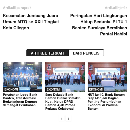
Artikulli paraprak
Artikulli tjetër
Kecamatan Jombang Juara
Peringatan Hari Lingkungan
Umum MTQ ke-XXII Tingkat
Hidup Sedunia, PLTU 1
Kota Cilegon
Banten Suralaya Bersihkan
Pantai Habibi
ARTIKEL TERKAIT
DARI PENULIS
EKONOMI
EKONOMI
EKONOMI
Perubahan Logo Bank
Satu Dekade Bank
HUT ke-10, Bank Banten
Banten, Transformasi
Banten Dinilai Semakin
Siap Menjadi Bagian
Berkelanjutan Dengan
Kuat, Ketua DPRD
Penting Pertumbuhan
Semangat Perubahan
Banten Ajak Pemda
Ekonomi di Provinsi
Perkuat Kolaborasi
Banten