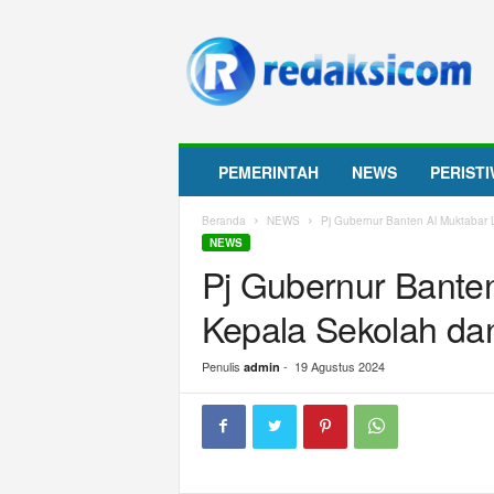
R
e
d
a
k
s
i
PEMERINTAH
NEWS
PERIST
c
o
Beranda
NEWS
Pj Gubernur Banten Al Muktabar 
m
NEWS
Pj Gubernur Banten
Kepala Sekolah da
Penulis
-
19 Agustus 2024
admin