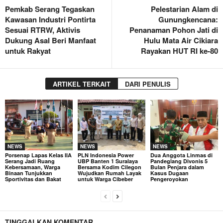
Pemkab Serang Tegaskan
Pelestarian Alam di
Kawasan Industri Pontirta
Gunungkencana:
Sesuai RTRW, Aktivis
Penanaman Pohon Jati di
Dukung Asal Beri Manfaat
Hulu Mata Air Cikiara
untuk Rakyat
Rayakan HUT RI ke-80
ARTIKEL TERKAIT
DARI PENULIS
NEWS
NEWS
NEWS
Porsenap Lapas Kelas IIA
PLN Indonesia Power
Dua Anggota Linmas di
Serang Jadi Ruang
UBP Banten 1 Suralaya
Pandeglang Divonis 5
Kebersamaan, Warga
Bersama Kodim Cilegon
Bulan Penjara dalam
Binaan Tunjukkan
Wujudkan Rumah Layak
Kasus Dugaan
Sportivitas dan Bakat
untuk Warga Cibeber
Pengeroyokan
TINGGALKAN KOMENTAR