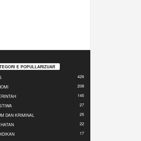
TEGORI E POPULLARIZUAR
426
S
208
NOMI
145
RINTAH
27
STIWA
25
M DAN KRIMINAL
22
EHATAN
17
IDIKAN