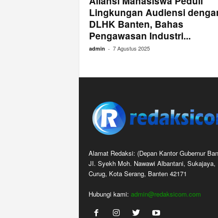
Aliansi Mahasiswa Peduli
Lingkungan Audiensi denga
DLHK Banten, Bahas
Pengawasan Industri...
7 Agustus 2025
admin
-
Alamat Redaksi: (Depan Kantor Gubernur Ban
JI. Syekh Moh. Nawawi Albantani, Sukajaya,
Curug, Kota Serang, Banten 42171
Hubungi kami:
admin@redaksicom.com