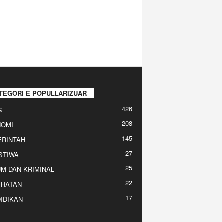
TEGORI E POPULLARIZUAR
426
S
208
NOMI
145
RINTAH
27
STIWA
25
M DAN KRIMINAL
22
EHATAN
17
IDIKAN