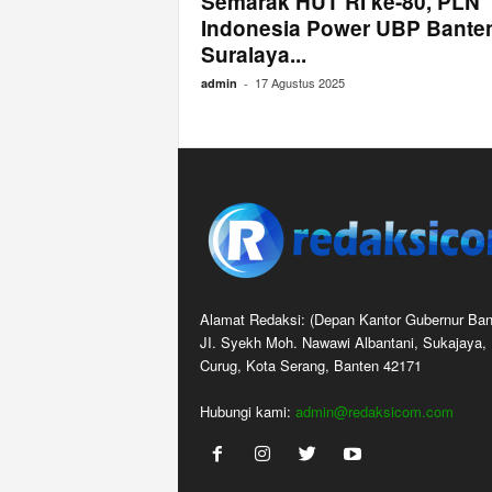
Semarak HUT RI ke-80, PLN
Indonesia Power UBP Bante
Suralaya...
17 Agustus 2025
admin
-
Alamat Redaksi: (Depan Kantor Gubernur Ban
JI. Syekh Moh. Nawawi Albantani, Sukajaya,
Curug, Kota Serang, Banten 42171
Hubungi kami:
admin@redaksicom.com