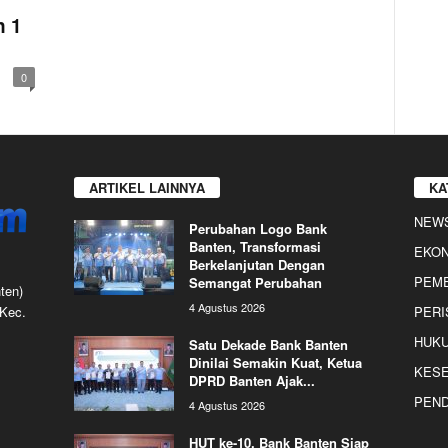
n 1
0
ARTIKEL LAINNYA
KA
NEW
Perubahan Logo Bank
Banten, Transformasi
EKO
Berkelanjutan Dengan
PEME
Semangat Perubahan
ten)
4 Agustus 2026
 Kec.
PERI
HUKU
Satu Dekade Bank Banten
Dinilai Semakin Kuat, Ketua
KES
DPRD Banten Ajak...
PEND
4 Agustus 2026
HUT ke-10, Bank Banten Siap