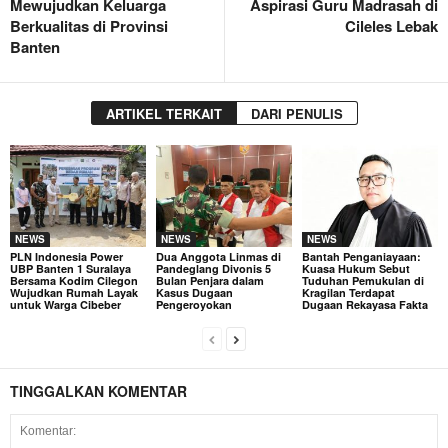
Mewujudkan Keluarga
Aspirasi Guru Madrasah di
Berkualitas di Provinsi
Cileles Lebak
Banten
ARTIKEL TERKAIT
DARI PENULIS
NEWS
NEWS
NEWS
PLN Indonesia Power
Dua Anggota Linmas di
Bantah Penganiayaan:
UBP Banten 1 Suralaya
Pandeglang Divonis 5
Kuasa Hukum Sebut
Bersama Kodim Cilegon
Bulan Penjara dalam
Tuduhan Pemukulan di
Wujudkan Rumah Layak
Kasus Dugaan
Kragilan Terdapat
untuk Warga Cibeber
Pengeroyokan
Dugaan Rekayasa Fakta
TINGGALKAN KOMENTAR