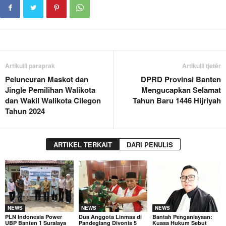
Artikulli paraprak
Artikulli tjetër
Peluncuran Maskot dan
DPRD Provinsi Banten
Jingle Pemilihan Walikota
Mengucapkan Selamat
dan Wakil Walikota Cilegon
Tahun Baru 1446 Hijriyah
Tahun 2024
ARTIKEL TERKAIT
DARI PENULIS
NEWS
NEWS
NEWS
PLN Indonesia Power
Dua Anggota Linmas di
Bantah Penganiayaan:
UBP Banten 1 Suralaya
Pandeglang Divonis 5
Kuasa Hukum Sebut