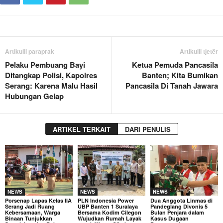
Artikulli paraprak
Artikulli tjetër
Pelaku Pembuang Bayi
Ketua Pemuda Pancasila
Ditangkap Polisi, Kapolres
Banten; Kita Bumikan
Serang: Karena Malu Hasil
Pancasila Di Tanah Jawara
Hubungan Gelap
ARTIKEL TERKAIT
DARI PENULIS
NEWS
NEWS
NEWS
Porsenap Lapas Kelas IIA
PLN Indonesia Power
Dua Anggota Linmas di
Serang Jadi Ruang
UBP Banten 1 Suralaya
Pandeglang Divonis 5
Kebersamaan, Warga
Bersama Kodim Cilegon
Bulan Penjara dalam
Binaan Tunjukkan
Wujudkan Rumah Layak
Kasus Dugaan