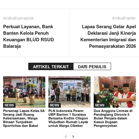
Artikulli paraprak
Artikulli tjetër
Perkuat Layanan, Bank
Lapas Serang Gelar Apel
Banten Kelola Penuh
Deklarasi Janji Kinerja
Keuangan BLUD RSUD
Kementerian Imigrasi dan
Balaraja
Pemasyarakatan 2026
ARTIKEL TERKAIT
DARI PENULIS
NEWS
NEWS
NEWS
Porsenap Lapas Kelas IIA
PLN Indonesia Power
Dua Anggota Linmas di
Serang Jadi Ruang
UBP Banten 1 Suralaya
Pandeglang Divonis 5
Kebersamaan, Warga
Bersama Kodim Cilegon
Bulan Penjara dalam
Binaan Tunjukkan
Wujudkan Rumah Layak
Kasus Dugaan
Sportivitas dan Bakat
untuk Warga Cibeber
Pengeroyokan