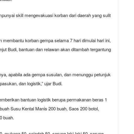
punyai skill mengevakuasi korban dari daerah yang sulit
an membantu korban gempa selama 7 hari dimulai hari ini,
anjut Budi, bantuan dan relawan akan ditambah tergantung
atnya, apabila ada gempa susulan, dan menunggu petunjuk
asukan, dan logistik,” ujar Budi.
emberikan bantuan logistik berupa permakanan beras 1
0 buah Susu Kental Manis 200 buah, Saos 200 botol,
0 buah.
 mukena 50, sejadah 50, sarung laki-laki 50, sarung