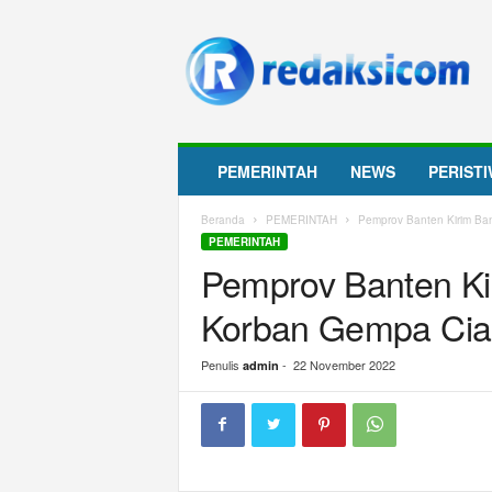
R
e
d
a
k
s
i
PEMERINTAH
NEWS
PERIST
c
o
Beranda
PEMERINTAH
Pemprov Banten Kirim Ba
m
PEMERINTAH
Pemprov Banten Ki
Korban Gempa Cia
Penulis
-
22 November 2022
admin