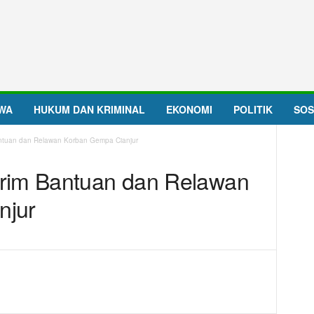
IWA
HUKUM DAN KRIMINAL
EKONOMI
POLITIK
SOS
ntuan dan Relawan Korban Gempa Cianjur
rim Bantuan dan Relawan
njur