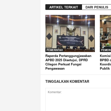
ARTIKEL TERKAIT
DARI PENULIS
PEMERINTAH
PEMERI
Raperda Pertanggungjawaban
Komisi
APBD 2025 Disetujui, DPRD
BPBD d
Cilegon Perkuat Fungsi
Koordi
Pengawasan
Publik
TINGGALKAN KOMENTAR