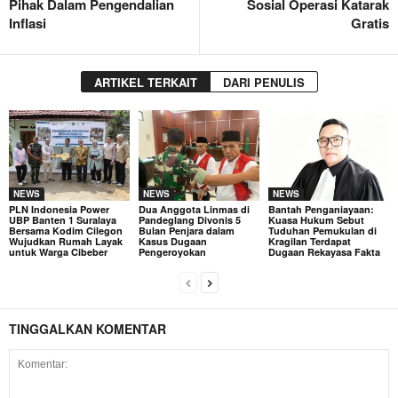
Pihak Dalam Pengendalian
Sosial Operasi Katarak
Inflasi
Gratis
ARTIKEL TERKAIT
DARI PENULIS
NEWS
NEWS
NEWS
PLN Indonesia Power
Dua Anggota Linmas di
Bantah Penganiayaan:
UBP Banten 1 Suralaya
Pandeglang Divonis 5
Kuasa Hukum Sebut
Bersama Kodim Cilegon
Bulan Penjara dalam
Tuduhan Pemukulan di
Wujudkan Rumah Layak
Kasus Dugaan
Kragilan Terdapat
untuk Warga Cibeber
Pengeroyokan
Dugaan Rekayasa Fakta
TINGGALKAN KOMENTAR