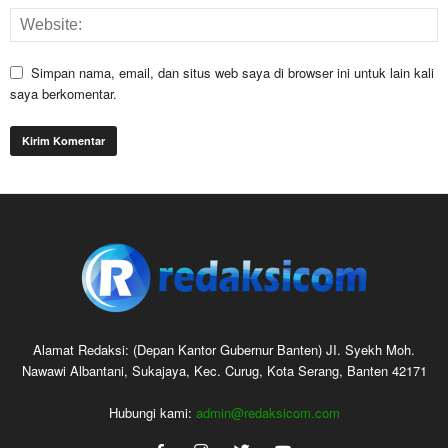
Simpan nama, email, dan situs web saya di browser ini untuk lain kali
saya berkomentar.
Alamat Redaksi: (Depan Kantor Gubernur Banten) JI. Syekh Moh.
Nawawi Albantani, Sukajaya, Kec. Curug, Kota Serang, Banten 42171
Hubungi kami:
admin@redaksicom.com