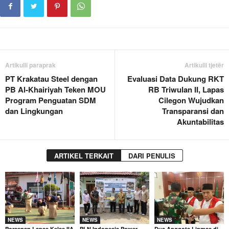
Artikulli paraprak
Artikulli tjetër
PT Krakatau Steel dengan
Evaluasi Data Dukung RKT
PB Al-Khairiyah Teken MOU
RB Triwulan II, Lapas
Program Penguatan SDM
Cilegon Wujudkan
dan Lingkungan
Transparansi dan
Akuntabilitas
ARTIKEL TERKAIT
DARI PENULIS
NEWS
NEWS
NEWS
Porsenap Lapas Kelas IIA
PLN Indonesia Power
Dua Anggota Linmas di