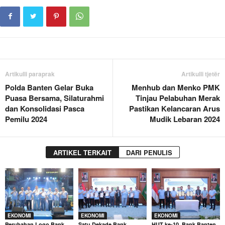
Artikulli paraprak
Artikulli tjetër
Polda Banten Gelar Buka
Menhub dan Menko PMK
Puasa Bersama, Silaturahmi
Tinjau Pelabuhan Merak
dan Konsolidasi Pasca
Pastikan Kelancaran Arus
Pemilu 2024
Mudik Lebaran 2024
ARTIKEL TERKAIT
DARI PENULIS
EKONOMI
EKONOMI
EKONOMI
Perubahan Logo Bank
Satu Dekade Bank
HUT ke-10, Bank Banten