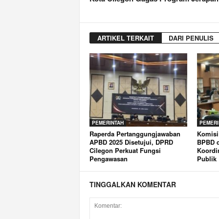
ARTIKEL TERKAIT
DARI PENULIS
PEMERINTAH
PEMERI
Raperda Pertanggungjawaban
Komisi
APBD 2025 Disetujui, DPRD
BPBD d
Cilegon Perkuat Fungsi
Koordi
Pengawasan
Publik
TINGGALKAN KOMENTAR