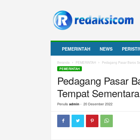
R
e
d
a
k
s
i
PEMERINTAH
NEWS
PERIST
c
o
Beranda
PEMERINTAH
Pedagang Pasar Baros Se
m
PEMERINTAH
Pedagang Pasar Ba
Tempat Sementara
Penulis
-
20 Desember 2022
admin