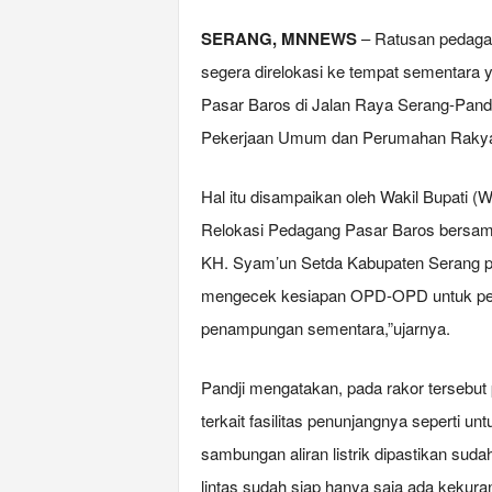
SERANG, MNNEWS
– Ratusan pedaga
segera direlokasi ke tempat sementara ya
Pasar Baros di Jalan Raya Serang-Pand
Pekerjaan Umum dan Perumahan Rakyat
Hal itu disampaikan oleh Wakil Bupati (
Relokasi Pedagang Pasar Baros bersama
KH. Syam’un Setda Kabupaten Serang pa
mengecek kesiapan OPD-OPD untuk per
penampungan sementara,”ujarnya.
Pandji mengatakan, pada rakor tersebut
terkait fasilitas penunjangnya seperti un
sambungan aliran listrik dipastikan sud
lintas sudah siap hanya saja ada kekura