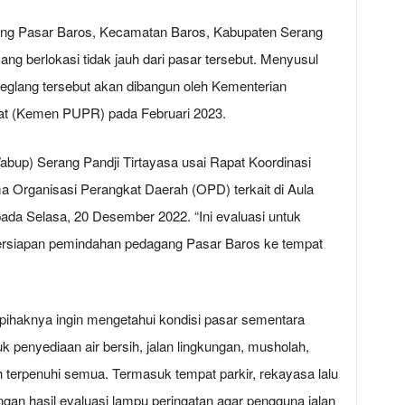
ng Pasar Baros, Kecamatan Baros, Kabupaten Serang
ng berlokasi tidak jauh dari pasar tersebut. Menyusul
eglang tersebut akan dibangun oleh Kementerian
 (Kemen PUPR) pada Februari 2023.
Wabup) Serang Pandji Tirtayasa usai Rapat Koordinasi
 Organisasi Perangkat Daerah (OPD) terkait di Aula
da Selasa, 20 Desember 2022. “Ini evaluasi untuk
siapan pemindahan pedagang Pasar Baros ke tempat
 pihaknya ingin mengetahui kondisi pasar sementara
tuk penyediaan air bersih, jalan lingkungan, musholah,
ah terpenuhi semua. Termasuk tempat parkir, rekayasa lalu
ngan hasil evaluasi lampu peringatan agar pengguna jalan