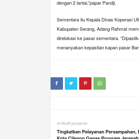
dengan 2 lantai,”papar Pandji.
Sementara itu Kepala Dinas Koperasi 
Kabupaten Serang, Adang Rahmat memas
direlokasi ke pasar sementara. “Dipast
menanyakan kepastian kapan pasar Baro
Artikulli paraprak
Tingkatkan Pelayanan Persampahan,
Kota Cilegon Gagas Program Jerapah