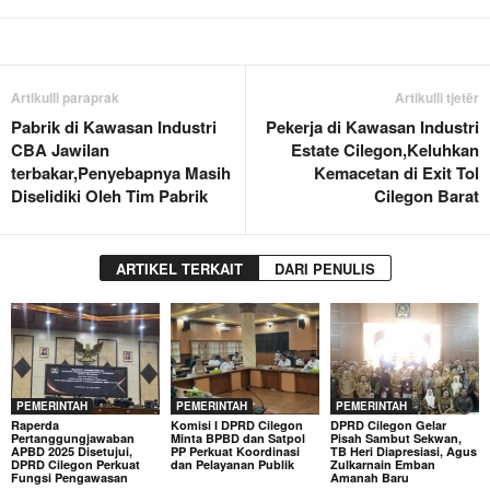
Artikulli paraprak
Artikulli tjetër
Pabrik di Kawasan Industri
Pekerja di Kawasan Industri
CBA Jawilan
Estate Cilegon,Keluhkan
terbakar,Penyebapnya Masih
Kemacetan di Exit Tol
Diselidiki Oleh Tim Pabrik
Cilegon Barat
ARTIKEL TERKAIT
DARI PENULIS
PEMERINTAH
PEMERINTAH
PEMERINTAH
Raperda
Komisi I DPRD Cilegon
DPRD Cilegon Gelar
Pertanggungjawaban
Minta BPBD dan Satpol
Pisah Sambut Sekwan,
APBD 2025 Disetujui,
PP Perkuat Koordinasi
TB Heri Diapresiasi, Agus
DPRD Cilegon Perkuat
dan Pelayanan Publik
Zulkarnain Emban
Fungsi Pengawasan
Amanah Baru