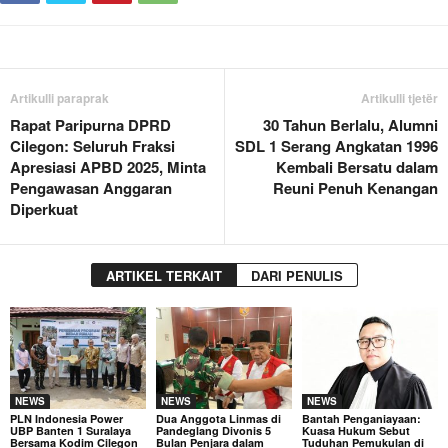
Artikulli paraprak
Artikulli tjetër
Rapat Paripurna DPRD
30 Tahun Berlalu, Alumni
Cilegon: Seluruh Fraksi
SDL 1 Serang Angkatan 1996
Apresiasi APBD 2025, Minta
Kembali Bersatu dalam
Pengawasan Anggaran
Reuni Penuh Kenangan
Diperkuat
ARTIKEL TERKAIT
DARI PENULIS
NEWS
NEWS
NEWS
PLN Indonesia Power
Dua Anggota Linmas di
Bantah Penganiayaan:
UBP Banten 1 Suralaya
Pandeglang Divonis 5
Kuasa Hukum Sebut
Bersama Kodim Cilegon
Bulan Penjara dalam
Tuduhan Pemukulan di